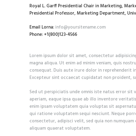
Royal L. Garff Presidential Chair in Marketing, M
Presidential Professor, Marketing Department, Univ
Email Lorna:
info@yoursitename.com
Phone: +1(800)123-4566
Lorem ipsum dolor sit amet, consectetur adipisicin
magna aliqua. Ut enim ad minim veniam, quis nostru
consequat. Duis aute irure dolor in reprehenderit in
Excepteur sint occaecat cupidatat non proident, sun
Sed ut perspiciatis unde omnis iste natus error s
aperiam, eaque ipsa quae ab illo inventore veritati
enim ipsam voluptatem quia voluptas sit aspernatu
qui ratione voluptatem sequi nesciunt. Neque porr
consectetur, adipisci velit, sed quia non numquam
aliquam quaerat voluptatem.