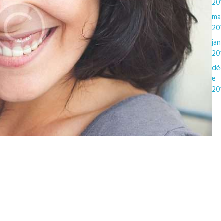
20
ma
20
jan
20
dé
e
20