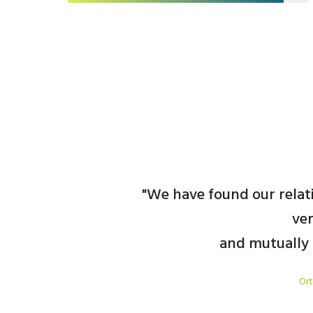
mpany for many
We have found our relat
ver
ers.
and mutually 
Ort