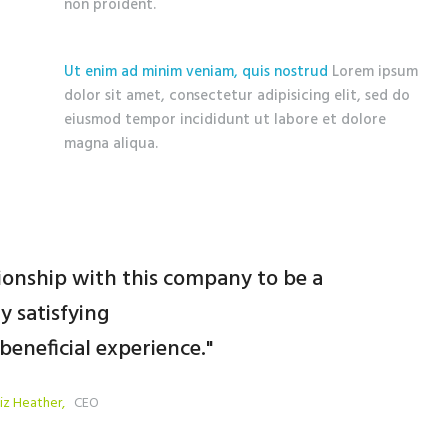
non proident.
Ut enim ad minim veniam, quis nostrud
Lorem ipsum
dolor sit amet, consectetur adipisicing elit, sed do
eiusmod tempor incididunt ut labore et dolore
magna aliqua.
ionship with this company to be a
We hav
y satisfying
beneficial experience.
Thank
iz Heather
CEO