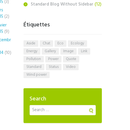
15
(3)
Standard Blog Without Sidebar
(12)
rs
15
(2)
Étiquettes
vier
15
(9)
cembr
aside
chat
eco
ecology
energy
gallery
image
link
14
(10)
pollution
power
quote
standard
status
video
wind power
Search