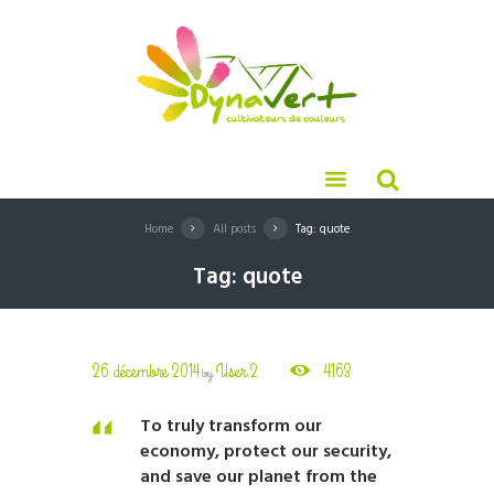
Home
All posts
Tag: quote
Tag: quote
26 décembre 2014
User 2
4163
by
To truly transform our
economy, protect our security,
and save our planet from the